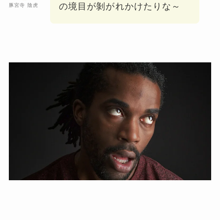
の境目が剝がれかけたりな～
豚宮寺 陰虎