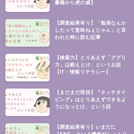
書籍から虎の威】
【調査結果有り】「勉強なんか
したって意味ねぇじゃん」と言
われた時に読む記事
【検索力】とりあえず「ググり
力」は鍛えとけ、というお話
【IT・情報リテラシー】
【まだまだ現役】『タッチタイ
ピング』はとりあえずできるよ
うになっとけ、という話
【調査結果有り】いまだに
『SNS』という概念がしっくり