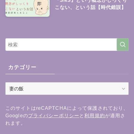
こない、という話【時代錯誤】
カテゴリー
カ
テ
ゴ
リ
このサイトはreCAPTCHAによって保護されており、
ー
Googleの
プライバシーポリシー
と
利用規約
が適用さ
れます。