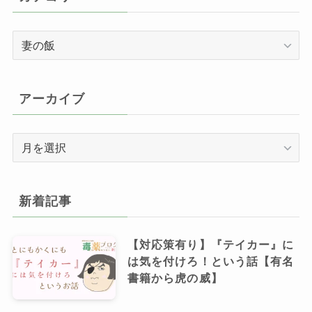
カ
テ
ゴ
リ
アーカイブ
ー
ア
ー
カ
イ
新着記事
ブ
【対応策有り】『テイカー』に
は気を付けろ！という話【有名
書籍から虎の威】